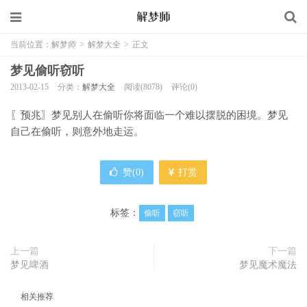
当前位置：
解梦师
>
解梦大全
>
正文
梦见偷听窃听
2013-02-15
分类：
解梦大全
阅读(8078)
评论(0)
〖预兆〗梦见别人在偷听你将面临一个难以摆脱的困境。梦见
自己在偷听，则意外地走运。
赞(
0
)
打赏
标签：
偷听
窃听
上一篇
下一篇
梦见啤酒
梦见魔术魔法
相关推荐