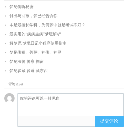
梦见偷听秘密
付出与回报，梦已经告诉你
本是最擅长学科，为何梦中就是考试不好？
最实用的“疾病生病”梦境解析
解梦师/梦境日记小程序使用指南
梦见佛祖、菩萨、神佛、神灵
梦见法警 警察 拘留
梦见躲藏 躲避 藏东西
评论
抢沙发
提交评论