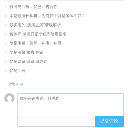
付出与回报，梦已经告诉你
本是最擅长学科，为何梦中就是考试不好？
最实用的“疾病生病”梦境解析
解梦师/梦境日记小程序使用指南
梦见佛祖、菩萨、神佛、神灵
梦见法警 警察 拘留
梦见躲藏 躲避 藏东西
梦见宝石
评论
抢沙发
提交评论