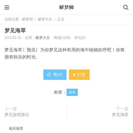
当前位置：
解梦师
>
解梦大全
>
正文
梦见海草
2013-02-16
分类：
解梦大全
阅读(1628)
评论(0)
梦见海草〖预兆〗为你梦见这种有用的海中植物欢呼吧！你将
拥有快乐的时光。
赞(
0
)
打赏
标签：
海草
上一篇
下一篇
梦见旅馆旅社
梦见海星
相关推荐