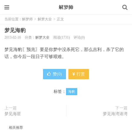
当前位置：
解梦师
>
解梦大全
>
正文
梦见海豹
2013-02-16
分类：
解梦大全
阅读(1731)
评论(0)
梦见海豹〖预兆〗要是你梦中没杀死它，那么吉利，杀了它的
话，你今后一段日子可够艰难。
赞(
0
)
打赏
标签：
海豹
上一篇
下一篇
梦见海星
梦见海湾港湾
相关推荐