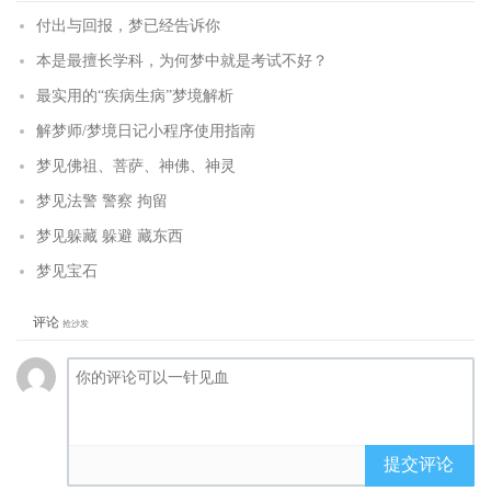
付出与回报，梦已经告诉你
本是最擅长学科，为何梦中就是考试不好？
最实用的“疾病生病”梦境解析
解梦师/梦境日记小程序使用指南
梦见佛祖、菩萨、神佛、神灵
梦见法警 警察 拘留
梦见躲藏 躲避 藏东西
梦见宝石
评论
抢沙发
提交评论