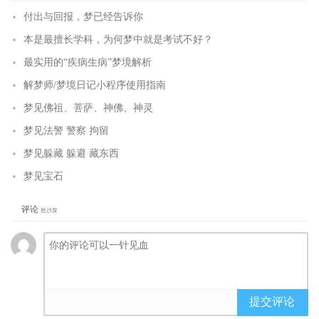
付出与回报，梦已经告诉你
本是最擅长学科，为何梦中就是考试不好？
最实用的“疾病生病”梦境解析
解梦师/梦境日记小程序使用指南
梦见佛祖、菩萨、神佛、神灵
梦见法警 警察 拘留
梦见躲藏 躲避 藏东西
梦见宝石
评论
抢沙发
提交评论