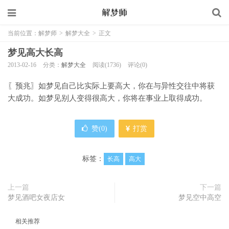
当前位置：
解梦师
>
解梦大全
>
正文
梦见高大长高
2013-02-16
分类：
解梦大全
阅读(1736)
评论(0)
〖预兆〗如梦见自己比实际上要高大，你在与异性交往中将获
大成功。如梦见别人变得很高大，你将在事业上取得成功。
赞(
0
)
打赏
标签：
长高
高大
上一篇
下一篇
梦见酒吧女夜店女
梦见空中高空
相关推荐