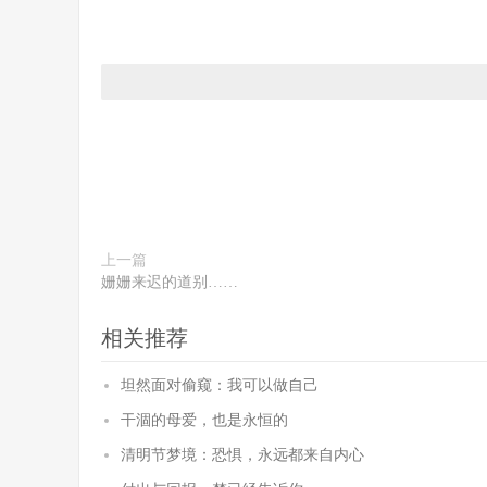
上一篇
姗姗来迟的道别……
相关推荐
坦然面对偷窥：我可以做自己
干涸的母爱，也是永恒的
清明节梦境：恐惧，永远都来自内心