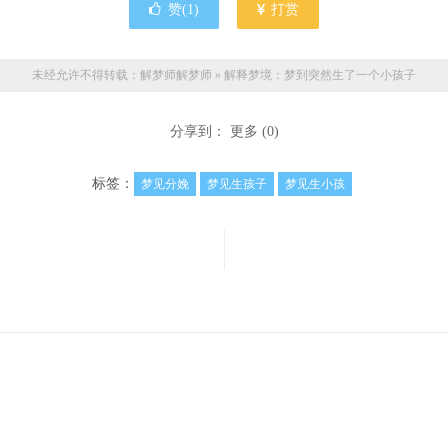
赞(
1
)
打赏
未经允许不得转载：解梦师
解梦师
»
解释梦境：梦到突然生了一个小孩子
分享到：
更多
(
0
)
标签：
梦见分娩
梦见生孩子
梦见生小孩