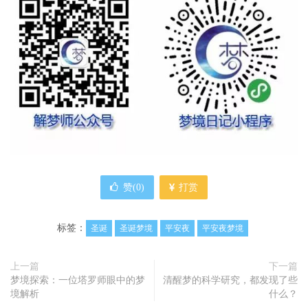
赞(
0
)
打赏
标签：
圣诞
圣诞梦境
平安夜
平安夜梦境
上一篇
下一篇
梦境探索：一位塔罗师眼中的梦
清醒梦的科学研究，都发现了些
境解析
什么？