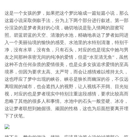
这是一个女孩的梦，如果把这个梦比喻成一篇短篇小说，那么
这篇小说采取倒叙手法，分为上下两个部分进行叙述。第一部
分渲染的是梦者美好的心境，确切地说是坠入情网的甜蜜写
照。碧蓝碧蓝的天空、清澈的水池，精确地表达了梦者如同进
入一个美丽仙境的愉快的感受。水池里的水特别清澈，特别干
净，没有水草，没有鱼，只有石头，对应的也是现实中她与男
友之间那种亲密无间的纯净的爱情，但是“水至清无鱼”，虽然
这种不含任何杂质的爱情很美，也是众多女孩追求爱情的至高
境界，但因为要求太高、太严苛，而会让感情难以维持太久，
这也呼应了梦中出现的峡谷。峡谷是狭长而幽深的谷，不仅远
离喧闹的城市，也会遮挡人的视野，让人视线不开阔、目光短
视，对应的也是梦者现实中特别注重这段感情，要求比较高而
忽略了其他的很多人和事情。水池中的石头一般坚硬、冰冷，
这让梦者联想到她倔强、顽固的性格，这也为后面想要离开埋
下了伏笔。