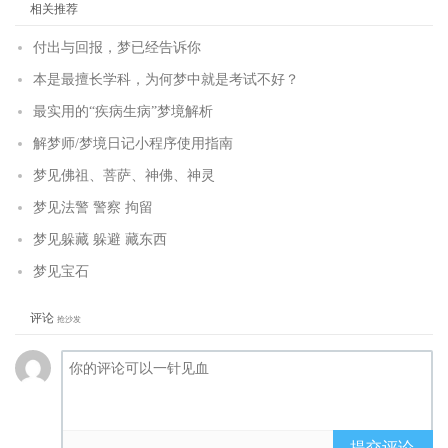
相关推荐
付出与回报，梦已经告诉你
本是最擅长学科，为何梦中就是考试不好？
最实用的“疾病生病”梦境解析
解梦师/梦境日记小程序使用指南
梦见佛祖、菩萨、神佛、神灵
梦见法警 警察 拘留
梦见躲藏 躲避 藏东西
梦见宝石
评论
抢沙发
提交评论