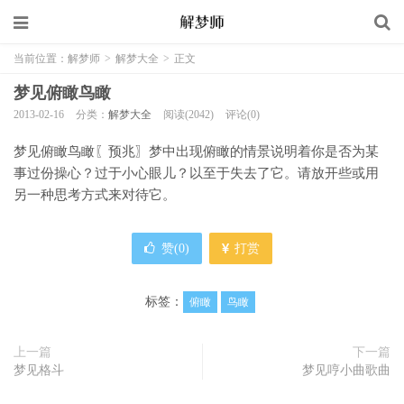
当前位置：
解梦师
>
解梦大全
>
正文
梦见俯瞰鸟瞰
2013-02-16
分类：
解梦大全
阅读(2042)
评论(0)
梦见俯瞰鸟瞰〖预兆〗梦中出现俯瞰的情景说明着你是否为某
事过份操心？过于小心眼儿？以至于失去了它。请放开些或用
另一种思考方式来对待它。
赞(
0
)
打赏
标签：
俯瞰
鸟瞰
上一篇
下一篇
梦见格斗
梦见哼小曲歌曲