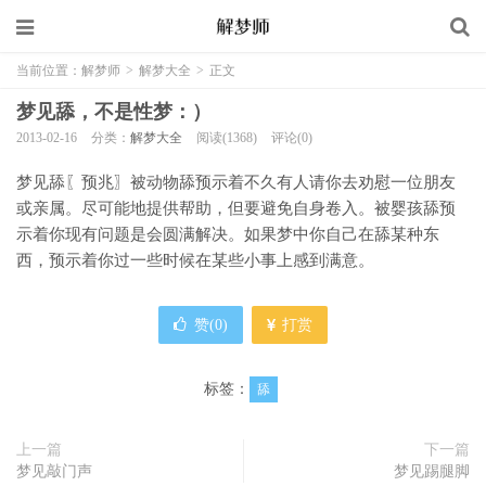
当前位置：
解梦师
>
解梦大全
>
正文
梦见舔，不是性梦：）
2013-02-16
分类：
解梦大全
阅读(1368)
评论(0)
梦见舔〖预兆〗被动物舔预示着不久有人请你去劝慰一位朋友
或亲属。尽可能地提供帮助，但要避免自身卷入。被婴孩舔预
示着你现有问题是会圆满解决。如果梦中你自己在舔某种东
西，预示着你过一些时候在某些小事上感到满意。
赞(
0
)
打赏
标签：
舔
上一篇
下一篇
梦见敲门声
梦见踢腿脚