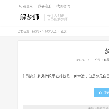
Hi, 请登录
我要注册
找回密码
每个人都是
自己的解梦师
当前位置：
解梦师
>
解梦大全
>
正文
2013-02-16
分类：
解
〖预兆〗梦见摔跤手在摔跤是一种幸运，但是梦见自
赞(
未经允许不得转