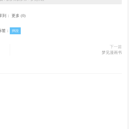
享到：
更多
(
0
)
标签：
摔跤
下一篇
梦见漫画书