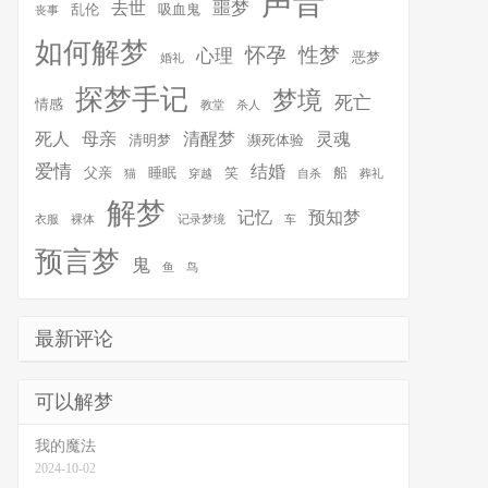
声音
噩梦
去世
乱伦
吸血鬼
丧事
如何解梦
怀孕
性梦
心理
恶梦
婚礼
探梦手记
梦境
死亡
情感
教堂
杀人
死人
母亲
清醒梦
灵魂
清明梦
濒死体验
爱情
结婚
父亲
睡眠
笑
船
猫
穿越
自杀
葬礼
解梦
记忆
预知梦
衣服
裸体
记录梦境
车
预言梦
鬼
鱼
鸟
最新评论
可以解梦
我的魔法
2024-10-02