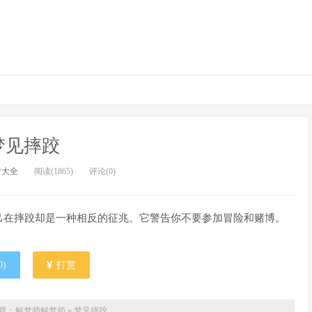
梦见摔跤
梦大全
阅读(1865)
评论(0)
己在摔跤却是一种相反的征兆。它警告你不要参加冒险和赌博。
0
)
打赏
载：解梦师
解梦师
»
梦见摔跤