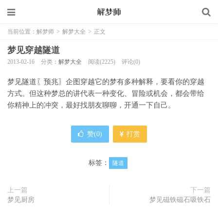
当前位置：
解梦师
>
解梦大全
>
正文
梦见穿越隧道
2013-02-16
分类：
解梦大全
阅读(2225)
评论(0)
梦见隧道〖预兆〗企图穿越它的梦有多种解释，要看你的穿越
方式。但这种梦总的讲代表一种变化、冒险或机会，都会带给
你精神上的冲突，最好找朋友聊聊，开通一下自己。
赞(
0
)
打赏
标签：
隧道
上一篇
下一篇
梦见厨房
梦见磁铁磁石吸铁石