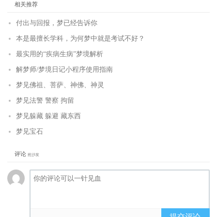
相关推荐
付出与回报，梦已经告诉你
本是最擅长学科，为何梦中就是考试不好？
最实用的“疾病生病”梦境解析
解梦师/梦境日记小程序使用指南
梦见佛祖、菩萨、神佛、神灵
梦见法警 警察 拘留
梦见躲藏 躲避 藏东西
梦见宝石
评论
抢沙发
提交评论