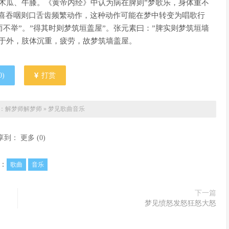
木瓜、牛膝。《黄帝内经》中认为病在脾则”梦歌乐，身体重不
，喜吞咽则口舌齿频繁动作，这种动作可能在梦中转变为唱歌行
而不举”。”得其时则梦筑垣盖屋”。张元素曰：”脾实则梦筑垣墙
足于外，肢体沉重，疲劳，故梦筑墙盖屋。
0
)
打赏
：解梦师
解梦师
»
梦见歌曲音乐
享到：
更多
(
0
)
：
歌曲
音乐
下一篇
梦见愤怒发怒狂怒大怒