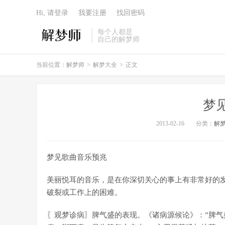
Hi, 请登录
我要注册
找回密码
每个人都是
自己的解梦师
当前位置：
解梦师
>
解梦大全
>
正文
梦
2013-02-16
分类：
解
梦见歌曲音乐预兆
美丽悦耳的音乐，是在你深切关心的事上有非常好的
破裂或工作上的困难。
〖观梦诊病〗脾气盛的表现。《诸病源候论》：”脾