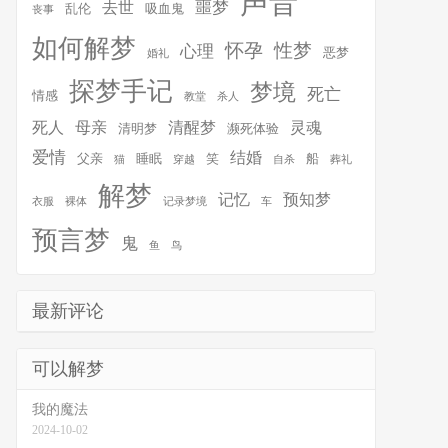
声音
噩梦
去世
乱伦
吸血鬼
丧事
如何解梦
怀孕
性梦
心理
恶梦
婚礼
探梦手记
梦境
死亡
情感
教堂
杀人
死人
母亲
清醒梦
灵魂
清明梦
濒死体验
爱情
结婚
父亲
睡眠
笑
船
猫
穿越
自杀
葬礼
解梦
记忆
预知梦
衣服
裸体
记录梦境
车
预言梦
鬼
鱼
鸟
最新评论
可以解梦
我的魔法
2024-10-02