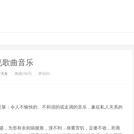
见歌曲音乐
梦大全
阅读(1623)
评论(0)
发展；令人不愉快的、不和谐的或走调的音乐，象征私人关系的
气盛，为形有余则病腹胀，溲不利，身重苦饥，足痿不收，胻善