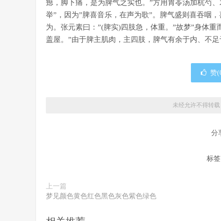
瘛，脚下痛，是为脾气之实也。”方用胃苓汤加杭芍、
举”，因为”脾喜音乐，在声为歌”。脾气盛则喜吞咽
为。张元素曰：”(脾实)四肢急，体重。”故梦”身体重
盖屋。”由于脾主肌肉，主四肢，脾气有余于内、不
赞(
未经允许不得转载
分
标签
上一篇
梦见颜色黄色红色黑色灰色紫色绿色