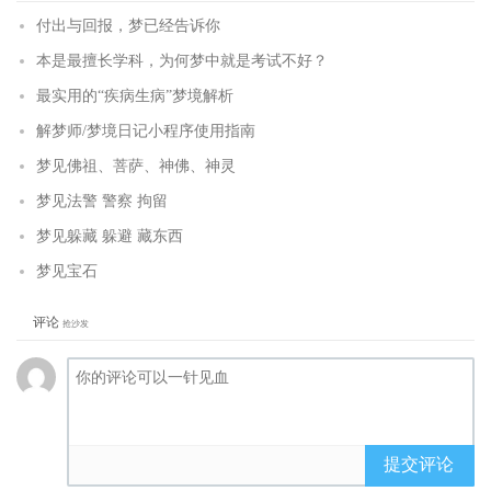
付出与回报，梦已经告诉你
本是最擅长学科，为何梦中就是考试不好？
最实用的“疾病生病”梦境解析
解梦师/梦境日记小程序使用指南
梦见佛祖、菩萨、神佛、神灵
梦见法警 警察 拘留
梦见躲藏 躲避 藏东西
梦见宝石
评论
抢沙发
提交评论