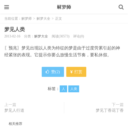
当前位置：
解梦师
>
解梦大全
>
正文
梦见人类
2013-02-16
分类：
解梦大全
阅读(30573)
评论(0)
〖预兆〗梦见出现以人类为特征的梦是由于过度劳累引起的神
经紧张的表现。它提示你要么放慢生活节奏，要私休假。
赞(
2
)
打赏
标签：
人
人类
上一篇
下一篇
梦见人行道
梦见丁香花丁香
相关推荐