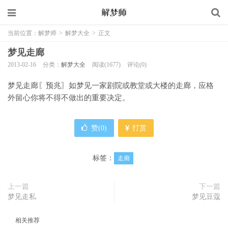
当前位置：
解梦师
>
解梦大全
>
正文
梦见走廊
2013-02-16
分类：
解梦大全
阅读(1677)
评论(0)
梦见走廊〖预兆〗如梦见一家剧院或教堂或大楼的走廊，应格
外留心你将不得不做出的重要决定。
赞(
0
)
打赏
标签：
走廊
上一篇
下一篇
梦见走私
梦见豆蔻
相关推荐