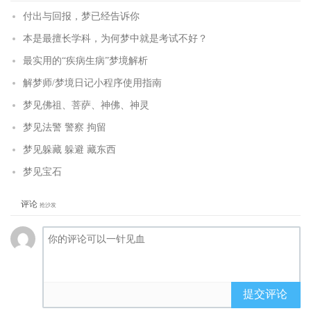
付出与回报，梦已经告诉你
本是最擅长学科，为何梦中就是考试不好？
最实用的“疾病生病”梦境解析
解梦师/梦境日记小程序使用指南
梦见佛祖、菩萨、神佛、神灵
梦见法警 警察 拘留
梦见躲藏 躲避 藏东西
梦见宝石
评论
抢沙发
提交评论