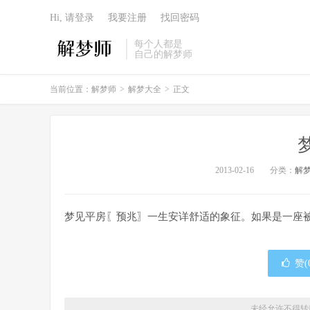
Hi, 请登录
我要注册
找回密码
每个人都是
自己的解梦师
当前位置：
解梦师
>
解梦大全
>
正文
2013-02-16
分类：
解
梦见平房〖预兆〗一生安详舒适的象征。如果是一座
赞(
未经允许不得转