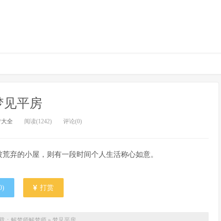
梦见平房
梦大全
阅读(1242)
评论(0)
被荒弃的小屋，则有一段时间个人生活称心如意。
0
)
打赏
载：解梦师
解梦师
»
梦见平房