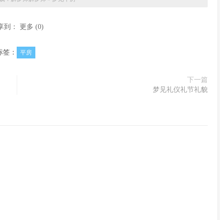
享到：
更多
(
0
)
标签：
平房
下一篇
梦见礼仪礼节礼貌