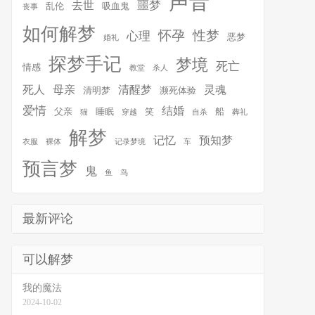
声音
噩梦
去世
乱伦
吸血鬼
丧事
如何解梦
怀孕
性梦
心理
恶梦
婚礼
探梦手记
梦境
死亡
情感
教堂
杀人
死人
母亲
清醒梦
灵魂
清明梦
濒死体验
爱情
结婚
父亲
睡眠
笑
船
猫
穿越
自杀
葬礼
解梦
记忆
预知梦
衣服
裸体
记录梦境
车
预言梦
鬼
鱼
鸟
最新评论
可以解梦
我的魔法
2024-10-02