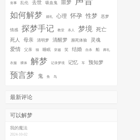
声音
噩梦
去世
乱伦
吸血鬼
丧事
如何解梦
怀孕
性梦
心理
恶梦
婚礼
探梦手记
梦境
死亡
情感
教堂
杀人
死人
母亲
清醒梦
灵魂
清明梦
濒死体验
爱情
结婚
父亲
睡眠
笑
船
猫
穿越
自杀
葬礼
解梦
记忆
预知梦
衣服
裸体
记录梦境
车
预言梦
鬼
鱼
鸟
最新评论
可以解梦
我的魔法
2024-10-02