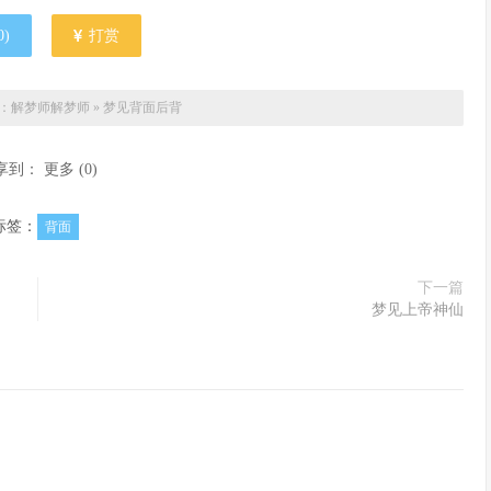
0
)
打赏
：解梦师
解梦师
»
梦见背面后背
享到：
更多
(
0
)
标签：
背面
下一篇
梦见上帝神仙