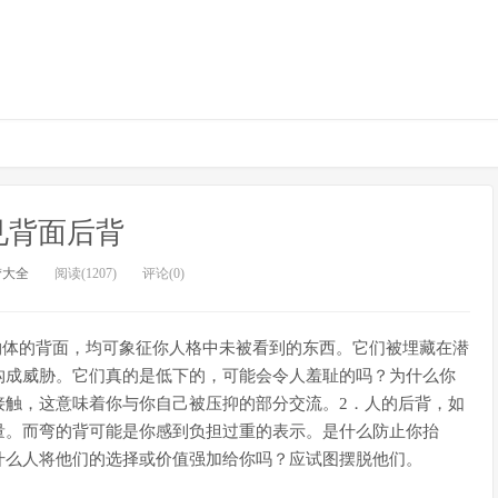
见背面后背
梦大全
阅读(1207)
评论(0)
物体的背面，均可象征你人格中未被看到的东西。它们被埋藏在潜
构成威胁。它们真的是低下的，可能会令人羞耻的吗？为什么你
接触，这意味着你与你自己被压抑的部分交流。2．人的后背，如
量。而弯的背可能是你感到负担过重的表示。是什么防止你抬
什么人将他们的选择或价值强加给你吗？应试图摆脱他们。