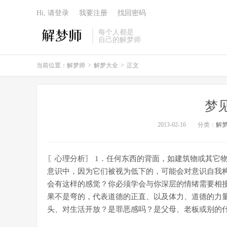
Hi, 请登录
我要注册
找回密码
每个人都是
自己的解梦师
当前位置：
解梦师
>
解梦大全
>
正文
梦
2013-02-16
分类：
解
〖心理分析〗 1．任何东西的背面，如建筑物或其它
意识中，因为它们被视为低下的，可能会对意识自我
会有这样的感觉？你必须学会与你深层的情绪需要相
果不是弯的，代表道德的正直、以及体力、道德的力
头、对生活开放？是罪恶感吗？是父母、老板或别的