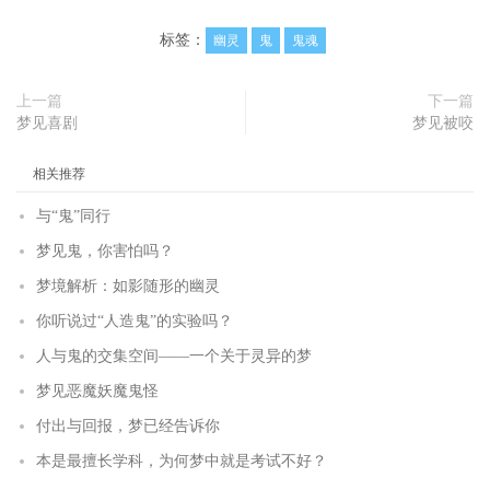
标签：
幽灵
鬼
鬼魂
上一篇
下一篇
梦见喜剧
梦见被咬
相关推荐
与“鬼”同行
梦见鬼，你害怕吗？
梦境解析：如影随形的幽灵
你听说过“人造鬼”的实验吗？
人与鬼的交集空间——一个关于灵异的梦
梦见恶魔妖魔鬼怪
付出与回报，梦已经告诉你
本是最擅长学科，为何梦中就是考试不好？