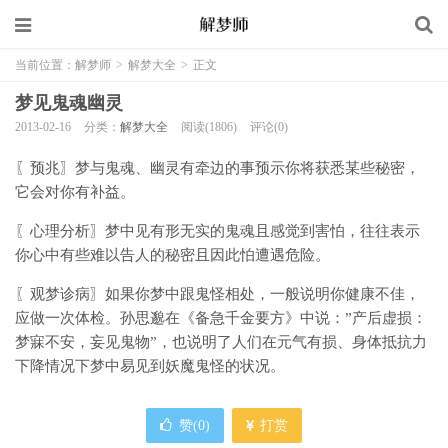
当前位置：
解梦师
>
解梦大全
>
正文
梦见鬼魂幽灵
2013-02-16
分类：
解梦大全
阅读(1806)
评论(0)
〖预兆〗梦与鬼魂、幽灵有牵边的事预示你将获悉某些秘密，
它会对你有补益。
〖心理分析〗梦中见有形无实的鬼魂且感觉到害怕，往往表示
你心中有些难以告人的秘密且因此怕遭遇危险。
〖观梦诊病〗如果你梦中跟鬼怪相处，一般说明你健康不佳，
应做一次体检。孙思邈在《备急千金要方》中说：”产后虚损：
梦寐不安，妄见鬼物”，也说明了人们在元气有损、身体抵抗力
下降情况下梦中易见到妖魔鬼怪的状况。
赞(
0
)
打赏