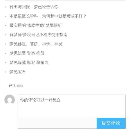
付出与回报，梦已经告诉你
本是最擅长学科，为何梦中就是考试不好？
最实用的“疾病生病”梦境解析
解梦师/梦境日记小程序使用指南
梦见佛祖、菩萨、神佛、神灵
梦见法警 警察 拘留
梦见躲藏 躲避 藏东西
梦见宝石
评论
抢沙发
提交评论