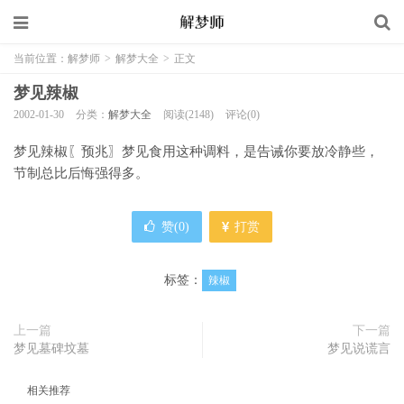
当前位置：
解梦师
>
解梦大全
>
正文
梦见辣椒
2002-01-30
分类：
解梦大全
阅读(2148)
评论(0)
梦见辣椒〖预兆〗梦见食用这种调料，是告诫你要放冷静些，
节制总比后悔强得多。
赞(
0
)
打赏
标签：
辣椒
上一篇
下一篇
梦见墓碑坟墓
梦见说谎言
相关推荐