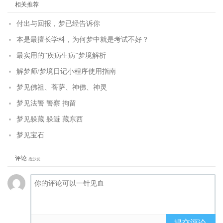
相关推荐
付出与回报，梦已经告诉你
本是最擅长学科，为何梦中就是考试不好？
最实用的“疾病生病”梦境解析
解梦师/梦境日记小程序使用指南
梦见佛祖、菩萨、神佛、神灵
梦见法警 警察 拘留
梦见躲藏 躲避 藏东西
梦见宝石
评论
抢沙发
提交评论