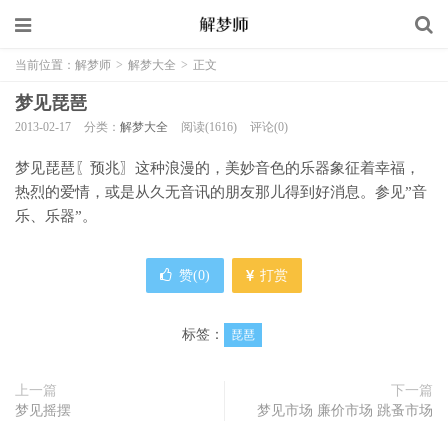
当前位置：
解梦师
>
解梦大全
>
正文
梦见琵琶
2013-02-17
分类：
解梦大全
阅读(1616)
评论(0)
梦见琵琶〖预兆〗这种浪漫的，美妙音色的乐器象征着幸福，
热烈的爱情，或是从久无音讯的朋友那儿得到好消息。参见”音
乐、乐器”。
赞(
0
)
打赏
标签：
琵琶
上一篇
下一篇
梦见摇摆
梦见市场 廉价市场 跳蚤市场