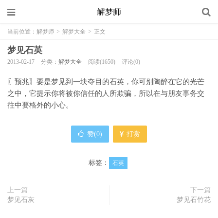
当前位置：
解梦师
>
解梦大全
>
正文
梦见石英
2013-02-17
分类：
解梦大全
阅读(1650)
评论(0)
〖预兆〗要是梦见到一块夺目的石英，你可别陶醉在它的光芒
之中，它提示你将被你信任的人所欺骗，所以在与朋友事务交
往中要格外的小心。
赞(
0
)
打赏
标签：
石英
上一篇
下一篇
梦见石灰
梦见石竹花