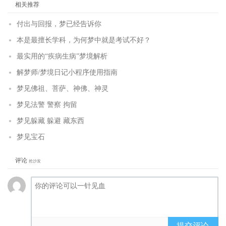
相关推荐
付出与回报，梦已经告诉你
本是最擅长学科，为何梦中就是考试不好？
最实用的“疾病生病”梦境解析
解梦师/梦境日记小程序使用指南
梦见佛祖、菩萨、神佛、神灵
梦见法警 警察 拘留
梦见躲藏 躲避 藏东西
梦见宝石
评论
抢沙发
提交评论