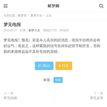
当前位置：
解梦师
>
解梦大全
>
正文
梦见电报
2013-02-17
分类：
解梦大全
阅读(1773)
评论(0)
梦见电报〖预兆〗若是令人高兴的好消息，现实中自然亦会有
好运气；若反之，这种紧急的信号告诉你赶快节制开支，否则
新的来源将远远不及补充你的花销。
赞(
0
)
打赏
标签：
电报
上一篇
下一篇
梦见电梯
梦见皮革