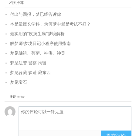
相关推荐
付出与回报，梦已经告诉你
本是最擅长学科，为何梦中就是考试不好？
最实用的“疾病生病”梦境解析
解梦师/梦境日记小程序使用指南
梦见佛祖、菩萨、神佛、神灵
梦见法警 警察 拘留
梦见躲藏 躲避 藏东西
梦见宝石
评论
抢沙发
提交评论