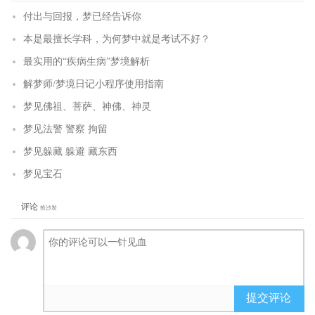
付出与回报，梦已经告诉你
本是最擅长学科，为何梦中就是考试不好？
最实用的“疾病生病”梦境解析
解梦师/梦境日记小程序使用指南
梦见佛祖、菩萨、神佛、神灵
梦见法警 警察 拘留
梦见躲藏 躲避 藏东西
梦见宝石
评论
抢沙发
提交评论