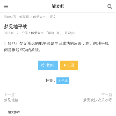
当前位置：
解梦师
>
解梦大全
>
正文
梦见地平线
2013-02-17
分类：
解梦大全
阅读(1200)
评论(0)
〖预兆〗梦见遥远的地平线是早日成功的反映，临近的地平线
侧是推迟成功的象征。
赞(
0
)
打赏
标签：
地平线
上一篇
下一篇
梦见地毯
梦见欢快欢乐欢呼
相关推荐