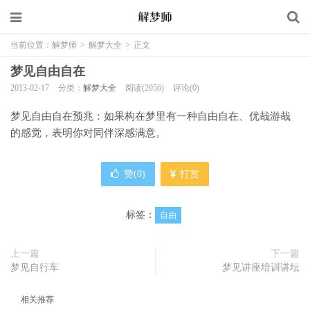
当前位置：
解梦师
>
解梦大全
>
正文
梦见自由自在
2013-02-17
分类：
解梦大全
阅读(2056)
评论(0)
梦见自由自在预兆：如果构在梦里有一种自由自在、优哉游哉
的感觉，表明你对同伴深感满意。
赞(
0
)
打赏
标签：
自由
上一篇
下一篇
梦见自行车
梦见讲座培训讲坛
相关推荐