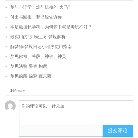
梦与心理学：难与抗衡的“火马”
付出与回报，梦已经告诉你
本是最擅长学科，为何梦中就是考试不好？
最实用的“疾病生病”梦境解析
解梦师/梦境日记小程序使用指南
梦见佛祖、菩萨、神佛、神灵
梦见法警 警察 拘留
梦见躲藏 躲避 藏东西
评论
抢沙发
提交评论