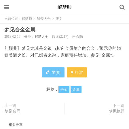
当前位置：
解梦师
>
解梦大全
>
正文
梦见合金金属
2013-02-17
分类：
解梦大全
阅读(2217)
评论(0)
〖预兆〗梦见尤其是金银与其它金属熔合的合金，预示你的婚
姻美满之长。对已婚者来说，家庭责任增加。参见”金属”。
赞(
0
)
打赏
标签：
合金
金属
上一篇
下一篇
梦见合同
梦见执照
相关推荐