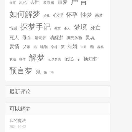
声音
噩梦
去世
乱伦
吸血鬼
丧事
如何解梦
怀孕
性梦
心理
恶梦
婚礼
探梦手记
梦境
死亡
情感
教堂
杀人
死人
母亲
清醒梦
灵魂
清明梦
濒死体验
爱情
结婚
父亲
睡眠
笑
船
猫
穿越
自杀
葬礼
解梦
记忆
预知梦
衣服
裸体
记录梦境
车
预言梦
鬼
鱼
鸟
最新评论
可以解梦
我的魔法
2024-10-02