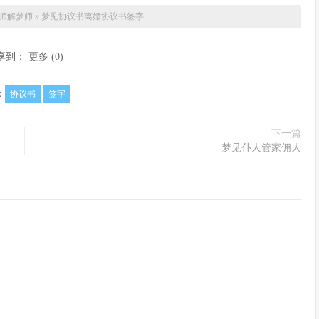
师
解梦师
»
梦见协议书离婚协议书签字
享到：
更多
(
0
)
：
协议书
签字
下一篇
梦见仆人管家佣人