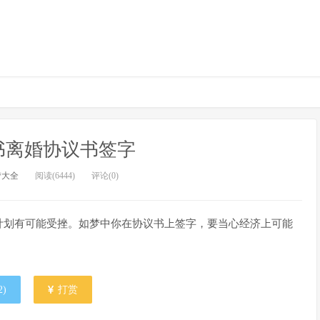
书离婚协议书签字
梦大全
阅读(6444)
评论(0)
计划有可能受挫。如梦中你在协议书上签字，要当心经济上可能
2
)
打赏