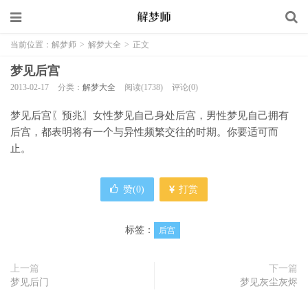
当前位置：
解梦师
>
解梦大全
>
正文
梦见后宫
2013-02-17
分类：
解梦大全
阅读(1738)
评论(0)
梦见后宫〖预兆〗女性梦见自己身处后宫，男性梦见自己拥有
后宫，都表明将有一个与异性频繁交往的时期。你要适可而
止。
赞(
0
)
打赏
标签：
后宫
上一篇
下一篇
梦见后门
梦见灰尘灰烬