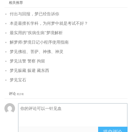
相关推荐
付出与回报，梦已经告诉你
本是最擅长学科，为何梦中就是考试不好？
最实用的“疾病生病”梦境解析
解梦师/梦境日记小程序使用指南
梦见佛祖、菩萨、神佛、神灵
梦见法警 警察 拘留
梦见躲藏 躲避 藏东西
梦见宝石
评论
抢沙发
提交评论