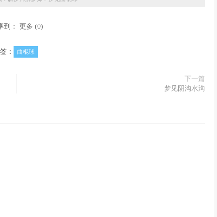
享到：
更多
(
0
)
签：
曲棍球
下一篇
梦见阴沟水沟