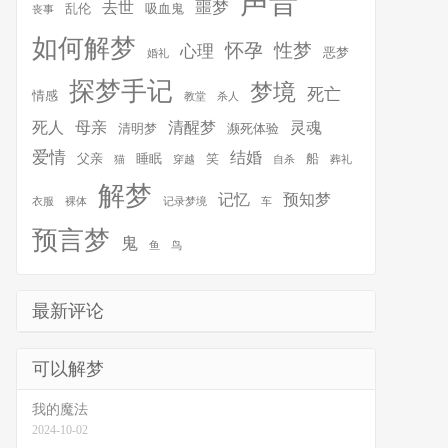
声音
噩梦
去世
乱伦
吸血鬼
丧事
如何解梦
怀孕
性梦
心理
恶梦
婚礼
探梦手记
梦境
死亡
情感
教堂
杀人
死人
母亲
清醒梦
灵魂
清明梦
濒死体验
爱情
结婚
父亲
睡眠
笑
船
猫
穿越
自杀
葬礼
解梦
记忆
预知梦
衣服
裸体
记录梦境
车
预言梦
鬼
鱼
鸟
最新评论
可以解梦
我的魔法
2024-10-02