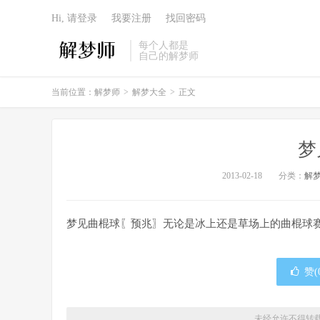
Hi, 请登录
我要注册
找回密码
每个人都是
自己的解梦师
当前位置：
解梦师
>
解梦大全
>
正文
梦
2013-02-18
分类：
解
梦见曲棍球〖预兆〗无论是冰上还是草场上的曲棍球赛
赞(
未经允许不得转