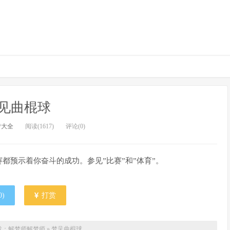
见曲棍球
梦大全
阅读(1617)
评论(0)
都预示着你奋斗的成功。参见”比赛”和”体育”。
0
)
打赏
载：解梦师
解梦师
»
梦见曲棍球