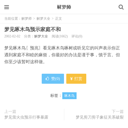
当前位置：
解梦师
>
解梦大全
>
正文
梦见啄木鸟预示家庭不和
2002-02-02
分类：
解梦大全
阅读(1662)
评论(0)
梦见啄木鸟〖预兆〗看见啄木鸟啄树或听见它的叫声表示你正
遇到家庭不和睦的麻烦，你最好的办法是谨于事，慎于言。但
你至少该暂时这样做。
赞(
0
)
打赏
标签：
啄木鸟
上一篇
下一篇
梦见萤火虫预示行事暴露
梦见剪刀剪子象征关系破裂