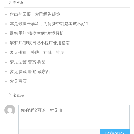
相关推荐
付出与回报，梦已经告诉你
本是最擅长学科，为何梦中就是考试不好？
最实用的“疾病生病”梦境解析
解梦师/梦境日记小程序使用指南
梦见佛祖、菩萨、神佛、神灵
梦见法警 警察 拘留
梦见躲藏 躲避 藏东西
梦见宝石
评论
抢沙发
提交评论