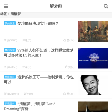
标签：清醒梦
梦境能解决现实问题吗？
梦的探索
阅读(3966)
评论(0)
赞(
14
)
99%的人都不知道，这样睡觉做梦
梦的探索
可以多体验1/3的人生！
阅读(4155)
评论(0)
赞(
2
)
追梦蚂蚁王可——控制梦境，你也
梦境百科
可以
阅读(21084)
评论(0)
赞(
25
)
“清醒梦、清明梦 Lucid
梦境百科
Dreaming”探析