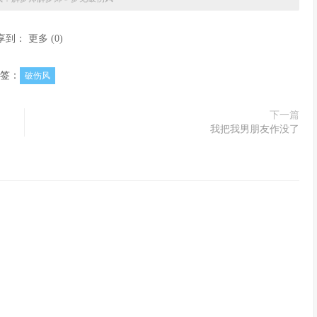
享到：
更多
(
0
)
签：
破伤风
下一篇
我把我男朋友作没了