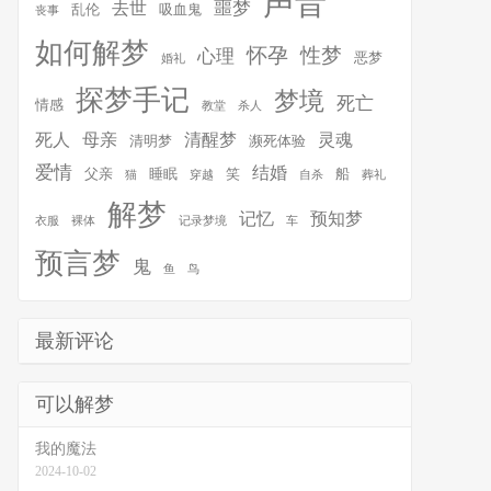
声音
噩梦
去世
乱伦
吸血鬼
丧事
如何解梦
怀孕
性梦
心理
恶梦
婚礼
探梦手记
梦境
死亡
情感
教堂
杀人
死人
母亲
清醒梦
灵魂
清明梦
濒死体验
爱情
结婚
父亲
睡眠
笑
船
猫
穿越
自杀
葬礼
解梦
记忆
预知梦
衣服
裸体
记录梦境
车
预言梦
鬼
鱼
鸟
最新评论
可以解梦
我的魔法
2024-10-02