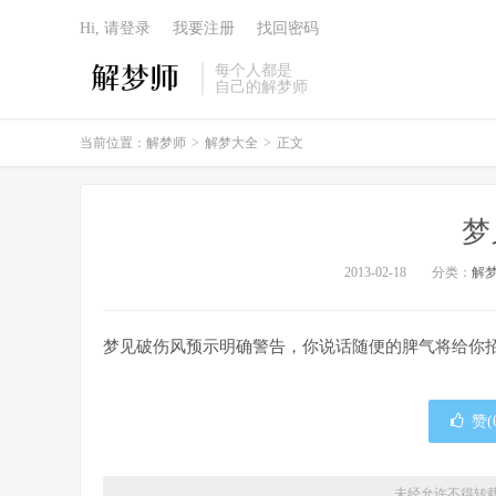
Hi, 请登录
我要注册
找回密码
每个人都是
自己的解梦师
当前位置：
解梦师
>
解梦大全
>
正文
梦
2013-02-18
分类：
解
梦见破伤风预示明确警告，你说话随便的脾气将给你
赞(
未经允许不得转