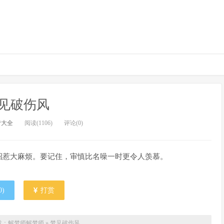
见破伤风
梦大全
阅读(1106)
评论(0)
招惹大麻烦。要记住，审慎比名噪一时更令人羡慕。
0
)
打赏
载：解梦师
解梦师
»
梦见破伤风