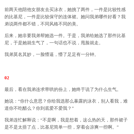
前两天他陪他女朋友去买泳衣，她挑了两件，一件是比较性感
的比基尼，一件是比较保守的连体裙。她问我弟哪件好看？我
弟说两件都不错，不同风格不同的美。
后来，她非要我弟帮她选一件。于是，我弟给她选了那件比基
尼，于是她就生气了，一句话也不说，甩脸就走。
我弟莫名其妙，一脸懵逼，懵了足足有一分钟。
02
最后，看在我弟连求带哄的份上，她终于说了为什么生气。
她说：“你什么意思？你给我选那么暴露的泳衣，别人看我，难
道你不吃醋么？你到底爱不爱我？”
我弟连忙解释说：“不是啊，我是想着，这么热的天，那件裙子
是不是太捂了点，比基尼简单一些，穿着会凉爽一些啊。”