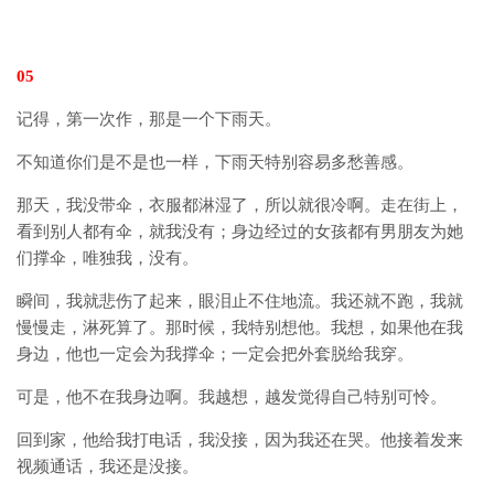
05
记得，第一次作，那是一个下雨天。
不知道你们是不是也一样，下雨天特别容易多愁善感。
那天，我没带伞，衣服都淋湿了，所以就很冷啊。走在街上，
看到别人都有伞，就我没有；身边经过的女孩都有男朋友为她
们撑伞，唯独我，没有。
瞬间，我就悲伤了起来，眼泪止不住地流。我还就不跑，我就
慢慢走，淋死算了。那时候，我特别想他。我想，如果他在我
身边，他也一定会为我撑伞；一定会把外套脱给我穿。
可是，他不在我身边啊。我越想，越发觉得自己特别可怜。
回到家，他给我打电话，我没接，因为我还在哭。他接着发来
视频通话，我还是没接。