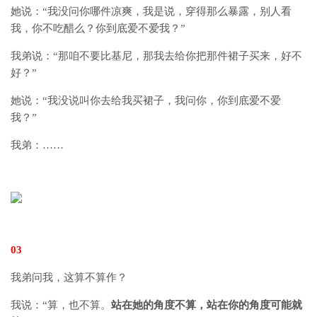
她说：“我没问你哪件凉爽，我是说，穿得那么暴露，别人看
我，你不吃醋么？你到底爱不爱我？”
我弟说：“那咱不要比基尼，那我去给你把那件裙子买来，好不
好？”
她说：“我没说叫你去给我买裙子，我问你，你到底爱不爱
我？”
我弟：……
03
我弟问我，这算不算作？
我说：“算，也不算。
站在她的角度不算，站在你的角度可能就