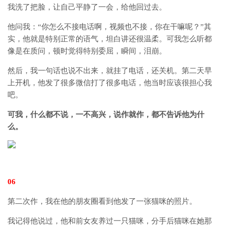
我洗了把脸，让自己平静了一会，给他回过去。
他问我：“你怎么不接电话啊，视频也不接，你在干嘛呢？”其
实，他就是特别正常的语气，坦白讲还很温柔。可我怎么听都
像是在质问，顿时觉得特别委屈，瞬间，泪崩。
然后，我一句话也说不出来，就挂了电话，还关机。第二天早
上开机，他发了很多微信打了很多电话，他当时应该很担心我
吧。
可我，什么都不说，一不高兴，说作就作，都不告诉他为什
么。
06
第二次作，我在他的朋友圈看到他发了一张猫咪的照片。
我记得他说过，他和前女友养过一只猫咪，分手后猫咪在她那