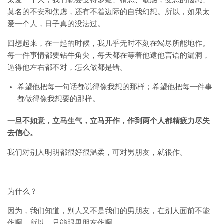
太爱一个人，我们就会变得多疑、猜忌、敏感；变态的恼怒、
莫名的不安和焦虑，还有不着边际的自我幻想。所以，如果太
爱一个人，日子真的没法过。
回想起来，在一起的时候，我几乎无时不刻在竭尽所能地作。
每一件事情都要钻牛角尖，每天都在等着他逮他言语的漏洞，
逼得他左右都不对，怎么做都是错。
希望他把每一句话都说得像我想的那样；希望他把每一件事
都做得像我想要的那样。
一旦不如意，立马生气，立马开作，作到两个人都精疲力尽失
去信心。
我们对别人明明都很好很温柔，可对男朋友，就很作。
为什么？
因为，我们知道，别人又不是我们的男朋友，在别人面前不能
作啊。所以，只能跟男朋友作啊。