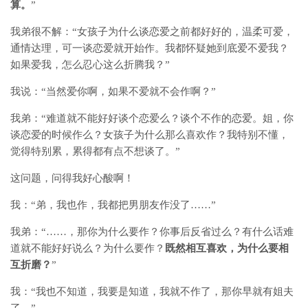
算。
”
我弟很不解：“女孩子为什么谈恋爱之前都好好的，温柔可爱，
通情达理，可一谈恋爱就开始作。我都怀疑她到底爱不爱我？
如果爱我，怎么忍心这么折腾我？”
我说：“当然爱你啊，如果不爱就不会作啊？”
我弟：“难道就不能好好谈个恋爱么？谈个不作的恋爱。姐，你
谈恋爱的时候作么？女孩子为什么那么喜欢作？我特别不懂，
觉得特别累，累得都有点不想谈了。”
这问题，问得我好心酸啊！
我：“弟，我也作，我都把男朋友作没了……”
我弟：“……，那你为什么要作？你事后反省过么？有什么话难
道就不能好好说么？为什么要作？
既然相互喜欢，为什么要相
互折磨？
”
我：“我也不知道，我要是知道，我就不作了，那你早就有姐夫