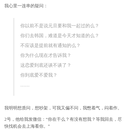
我心里一连串的疑问：
你以前不是说元旦要和我一起过的么？
你们去韩国，难道是今天才知道的么？
不应该是提前就有通知的么？
你为什么现在才告诉我？
这恋爱到底还谈不谈了？
你到底爱不爱我？
……
我明明想质问，想吵架，可我又偏不问，我憋着气，闷着作。
2号，他给我发微信：“你在干么？有没有想我？等我回去，尽
快找机会去上海看你。”