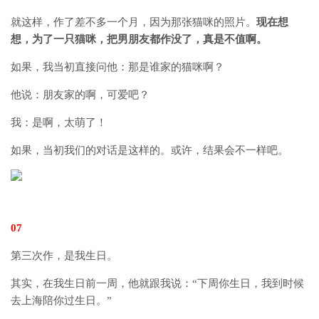
就这样，作了差不多一个月，因为那张猫咪的照片。
现在想
想，为了一只猫咪，把男朋友都作没了，真是不值啊。
如果，我当初直接问他：那是谁家的猫咪啊？
他说：朋友家的啊，可爱吧？
我：是啊，太萌了！
如果，当初我们的对话是这样的。或许，结果会不一样吧。
07
第三次作，是我生日。
其实，在我生日前一周，他就跟我说：“下周你生日，我到时候
去上海陪你过生日。”