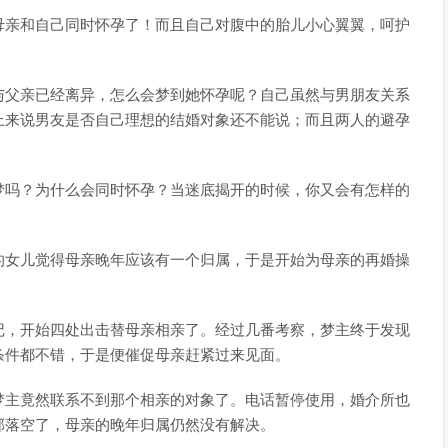
母亲和自己同时怀孕了！而且自己对腹中的胎儿小心翼翼，呵护
与父亲已经离异，怎么会梦到她怀孕呢？自己虽然与男朋友关系
上来说男友是否自己理想的结婚对象还不能说；而且两人的避孕
梦吗？为什么会同时怀孕？当迷底揭开的时候，你又会有怎样的
的女儿觉得母亲晚年应该有一个归属，于是开始为母亲的再婚操
记，开始四处出击替母亲相亲了。经过几番考察，梦主终于发现
条件都不错，于是便催促母亲赶紧过来见面。
梦主竟然联系不到那个相亲的对象了。电话暂停使用，婚介所也
部落空了，母亲的晚年归属仍然没有解决。