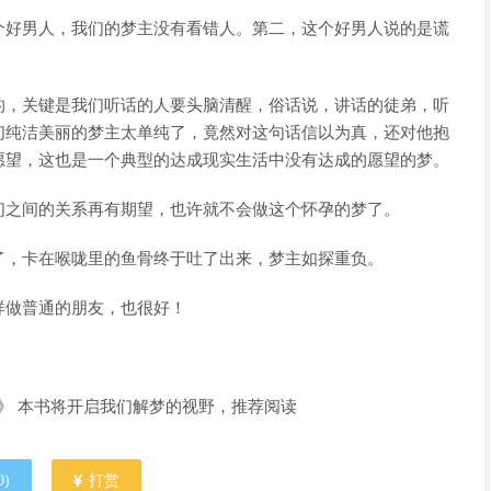
个好男人，我们的梦主没有看错人。第二，这个好男人说的是谎
的，关键是我们听话的人要头脑清醒，俗话说，讲话的徒弟，听
们纯洁美丽的梦主太单纯了，竟然对这句话信以为真，还对他抱
愿望，这也是一个典型的达成现实生活中没有达成的愿望的梦。
们之间的关系再有期望，也许就不会做这个怀孕的梦了。
了，卡在喉咙里的鱼骨终于吐了出来，梦主如探重负。
样做普通的朋友，也很好！
》 本书将开启我们解梦的视野，推荐阅读
0
)
打赏