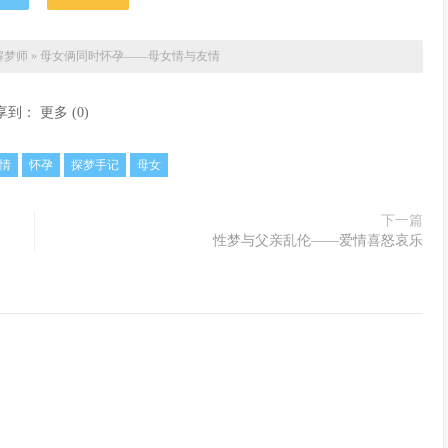
解梦师
»
母女俩同时怀孕——母女情与友情
享到：
更多
(
0
)
情
怀孕
探梦手记
母女
下一篇
性梦与父亲乱伦——爱情喜怒哀乐