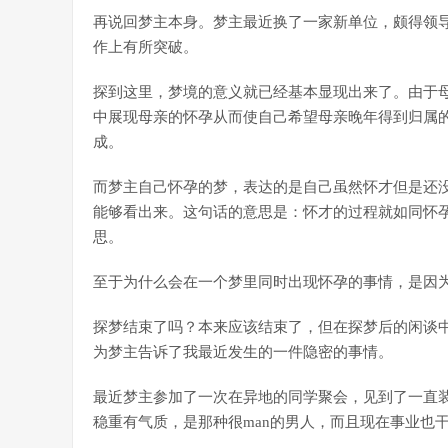
再说回梦主本身。梦主最近换了一家新单位，颇得领
作上有所突破。
探到这里，梦境的意义就已经基本显现出来了。由于
中展现母亲的怀孕从而使自己希望母亲晚年得到归属
成。
而梦主自己怀孕的梦，表达的是自己虽然怀才但是还
能够看出来。这句话的意思是：怀才的过程就如同怀
思。
至于为什么会在一个梦里同时出现怀孕的事情，是因
探梦结束了吗？本来应该结束了，但在探梦后的闲谈
为梦主告诉了我最近发生的一件隐密的事情。
最近梦主参加了一次在异地的同学聚会，见到了一直
稳重有气质，是那种很man的男人，而且现在事业也