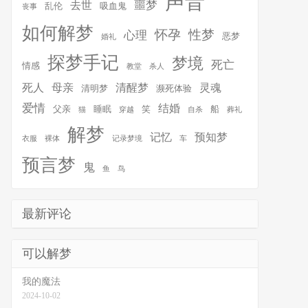
声音
噩梦
去世
乱伦
吸血鬼
丧事
如何解梦
怀孕
性梦
心理
恶梦
婚礼
探梦手记
梦境
死亡
情感
教堂
杀人
死人
母亲
清醒梦
灵魂
清明梦
濒死体验
爱情
结婚
父亲
睡眠
笑
船
猫
穿越
自杀
葬礼
解梦
记忆
预知梦
衣服
裸体
记录梦境
车
预言梦
鬼
鱼
鸟
最新评论
可以解梦
我的魔法
2024-10-02