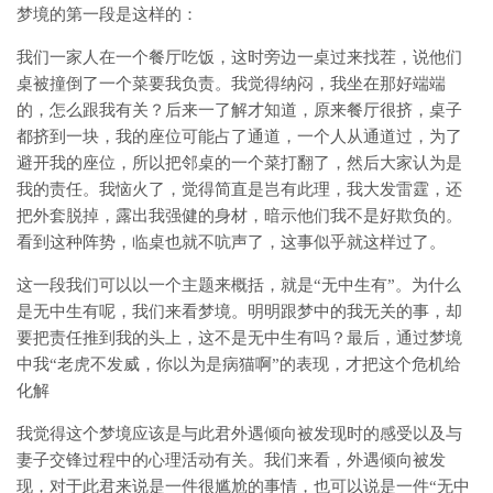
梦境的第一段是这样的：
我们一家人在一个餐厅吃饭，这时旁边一桌过来找茬，说他们
桌被撞倒了一个菜要我负责。我觉得纳闷，我坐在那好端端
的，怎么跟我有关？后来一了解才知道，原来餐厅很挤，桌子
都挤到一块，我的座位可能占了通道，一个人从通道过，为了
避开我的座位，所以把邻桌的一个菜打翻了，然后大家认为是
我的责任。我恼火了，觉得简直是岂有此理，我大发雷霆，还
把外套脱掉，露出我强健的身材，暗示他们我不是好欺负的。
看到这种阵势，临桌也就不吭声了，这事似乎就这样过了。
这一段我们可以以一个主题来概括，就是“无中生有”。为什么
是无中生有呢，我们来看梦境。明明跟梦中的我无关的事，却
要把责任推到我的头上，这不是无中生有吗？最后，通过梦境
中我“老虎不发威，你以为是病猫啊”的表现，才把这个危机给
化解
我觉得这个梦境应该是与此君外遇倾向被发现时的感受以及与
妻子交锋过程中的心理活动有关。我们来看，外遇倾向被发
现，对于此君来说是一件很尴尬的事情，也可以说是一件“无中