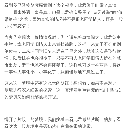
看到我已经将梦境探索到了这个程度，此君终于吐露了真情
——原来外遇一事是真，但是此君确实采用了“瞒天过海”的“偷
梁换柱”之术，因为真实的情况并不是跟老同学情人，而是一段
办公室恋情！
当妻子发现这一偷情情况时，为了避免将事情闹大，此君急中
生智，拿老同学旧情人出来做挡箭牌，这样一来妻子不会闹到
单位去，二来老同学旧情人远在千里之外，就算这次是飞行偷
情，以后机会也会很少了，只要不再去老同学旧情人所在的城
市出差，妻子也就不会再怀疑了。这样就可以一举两得，将这
一事件大事化小，小事化了，从而轻易地平息过去了。
原来这一梦境中还有这么大的阴谋！想想看，如果不是对这一
梦境进行深入细致的探索，这一充满着重重迷障的“谍中谍”式
的梦境又如何能够被揭开呢。
揭开了片段一的梦境，我们接着来看此君做的片断二的梦，看
看这这一段梦境中是否仍然存在着多重的迷雾。