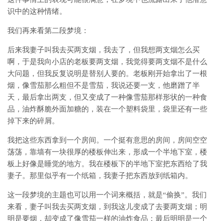
识中的这种情绪。
我们再来看第二段梦境：
后来我妻子叫我去买两支烟，我去了，但我想两支烟怎么买
啊，于是我向小店的老板要两支烟，我觉得要两支烟不是什么
大问题，但我反复说明是替别人要的。老板刚开始拿出了一根
烟，像雪茄那么粗但不是雪茄，我说还要一支，他磨蹭了半
天，最后拿出两支，但又变成了一种像雪茄那样形状的一种食
品，油炸酥脆外面加糖的，装在一个塑料袋里，袋里还有一些
掉下来的碎屑。
我把这些东西拿到一个房间。一个挺有意思的房间，房间空空
荡荡，靠墙有一块很厚的楼板伸出来，形成一个半地下室，楼
板上好像是睡觉的地方。我在楼板下的半地下室把东西给了我
妻子。那里似乎有一个纸箱，我妻子把东西放到纸箱内。
这一段梦境的主题也可以用一个词来概括，就是“偷换”。我们
来看，妻子叫我去买两支烟，到我这儿变成了去要两支烟；明
明是要烟，却变成了像雪茄一样的油炸食品；最后明明是一个