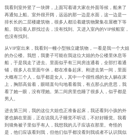
我看到室外竖了一块牌，上面写着请大家在外面等候，船来了
再通知上船。室外很开阔，远远的那一边是水面，这一边是一
排长长的二层楼建筑物，很多人都沿着建筑物聚集在屋檐下等
船。我沿着人群找过去，没有找到。又进入室内的VIP候船室，
也没有找到。
从VIP室出来，我看到一幢小型独立建筑物，一看是我一个大姐
的办公楼。我想，我妻子可能在我这位大姐的办公楼里休息等
船，于是我走了进去。里面似乎有三间房连通着，全部打着通
铺，很多人在里面午休，都在准备起床。刚进去第一间，里面
大概有三个人，似乎都是女人，其中一个很性感的女人躺在床
上，胸部高耸着，眼睛直勾勾地看着我，有点那么的意思，我
看了她一眼，没有理她。第二间房里也睡了很多人，似乎都是
男人。
进去第三间，我的这位大姐也正准备起床，我还看到小孩的外
婆也躺在里面，正在说我儿子睡觉不听话，不好好睡觉。我看
到墙角被子里似乎有人，我想我的儿子应该在那里。奇怪的
是，他们应该看到我，但他们似乎都没看到我或者不认识我似