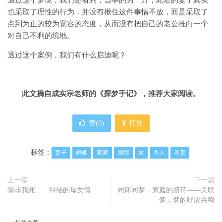
也采取了理性的行为，并没有揪住这件事情不放，而是采取了
点到为止的较为宽容的态度，从而没有把自己的老公推向一个
对自己不利的境地。
透过这个案例，我们有什么启迪呢？
此文摘自成实宗老师的《探梦手记》，推荐大家阅读。
赞(
0
)
打赏
标签：
妻子
婚姻
家庭
感情
救
杀人
杀妻
上一篇
下一篇
除非我死……纠结的母女情
同床同梦，家庭的脐带——关联
梦，梦的呼应共鸣