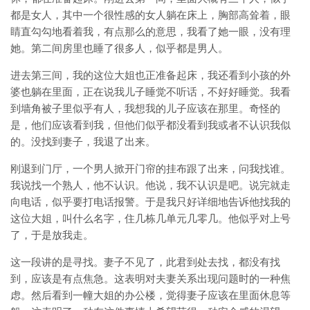
都是女人，其中一个很性感的女人躺在床上，胸部高耸着，眼
睛直勾勾地看着我，有点那么的意思，我看了她一眼，没有理
她。第二间房里也睡了很多人，似乎都是男人。
进去第三间，我的这位大姐也正准备起床，我还看到小孩的外
婆也躺在里面，正在说我儿子睡觉不听话，不好好睡觉。我看
到墙角被子里似乎有人，我想我的儿子应该在那里。奇怪的
是，他们应该看到我，但他们似乎都没看到我或者不认识我似
的。没找到妻子，我退了出来。
刚退到门厅，一个男人掀开门帘的挂布跟了出来，问我找谁。
我说找一个熟人，他不认识。他说，我不认识是吧。说完就走
向电话，似乎要打电话报警。于是我只好详细地告诉他找我的
这位大姐，叫什么名字，住几栋几单元几零几。他似乎对上号
了，于是放我走。
这一段讲的是寻找。妻子不见了，此君到处去找，都没有找
到，应该是有点焦急。这表明对夫妻关系出现问题时的一种焦
虑。然后看到一幢大姐的办公楼，觉得妻子应该在里面休息等