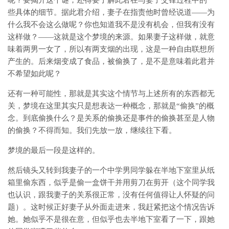
些具体的细节。据此君介绍，妻子在指责他时曾经说道——为
什么我不会这么做呢？你也知道我不是没有机会，但我有没有
这样做？——这就是这个梦境的来源。如果妻子这样做，就意
味着两男一女了，所以有两支烟的出现，这是一种自由联想所
产生的。后来烟变成了食品，被偷换了，是不是意味着此君并
不希望如此呢？
还有一种可能性，那就是其实这个情节与上述所有的东西都无
关，梦境在这里其实只是想表达一种概念，那就是“偷换”的概
念。到底偷换什么？是关系的偷换还是事件的偷换甚至是人物
的偷换？不得而知。我们先放一放，继续往下看。
梦境的最后一段是这样的。
然后镜头又转到我妻子的一个中学男同学躲在半地下室里从纸
箱里偷东西，似乎是偷一盒饼干并用剪刀在剪开（这个同学我
也认识，跟我妻子的关系很正常，没有任何值得让人怀疑的问
题）。这时候正好妻子从外面走进来，我赶紧把这个情况告诉
她。她似乎不是很在意，但似乎也去半地下室看了一下，跟她