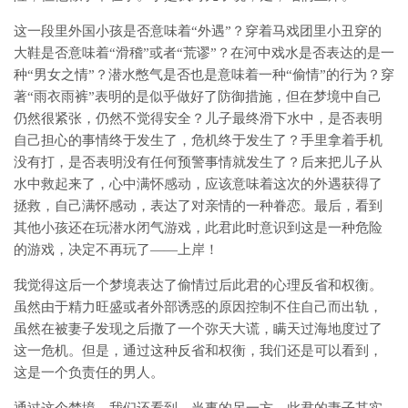
这一段里外国小孩是否意味着“外遇”？穿着马戏团里小丑穿的
大鞋是否意味着“滑稽”或者“荒谬”？在河中戏水是否表达的是一
种“男女之情”？潜水憋气是否也是意味着一种“偷情”的行为？穿
著“雨衣雨裤”表明的是似乎做好了防御措施，但在梦境中自己
仍然很紧张，仍然不觉得安全？儿子最终滑下水中，是否表明
自己担心的事情终于发生了，危机终于发生了？手里拿着手机
没有打，是否表明没有任何预警事情就发生了？后来把儿子从
水中救起来了，心中满怀感动，应该意味着这次的外遇获得了
拯救，自己满怀感动，表达了对亲情的一种眷恋。最后，看到
其他小孩还在玩潜水闭气游戏，此君此时意识到这是一种危险
的游戏，决定不再玩了——上岸！
我觉得这后一个梦境表达了偷情过后此君的心理反省和权衡。
虽然由于精力旺盛或者外部诱惑的原因控制不住自己而出轨，
虽然在被妻子发现之后撒了一个弥天大谎，瞒天过海地度过了
这一危机。但是，通过这种反省和权衡，我们还是可以看到，
这是一个负责任的男人。
通过这个梦境，我们还看到，当事的另一方，此君的妻子其实