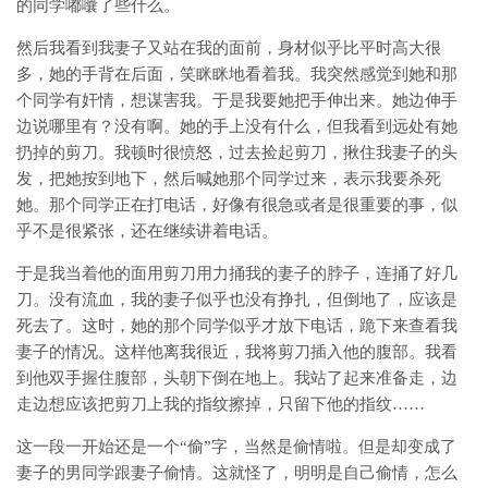
的同学嘟囔了些什么。
然后我看到我妻子又站在我的面前，身材似乎比平时高大很
多，她的手背在后面，笑眯眯地看着我。我突然感觉到她和那
个同学有奸情，想谋害我。于是我要她把手伸出来。她边伸手
边说哪里有？没有啊。她的手上没有什么，但我看到远处有她
扔掉的剪刀。我顿时很愤怒，过去捡起剪刀，揪住我妻子的头
发，把她按到地下，然后喊她那个同学过来，表示我要杀死
她。那个同学正在打电话，好像有很急或者是很重要的事，似
乎不是很紧张，还在继续讲着电话。
于是我当着他的面用剪刀用力捅我的妻子的脖子，连捅了好几
刀。没有流血，我的妻子似乎也没有挣扎，但倒地了，应该是
死去了。这时，她的那个同学似乎才放下电话，跪下来查看我
妻子的情况。这样他离我很近，我将剪刀插入他的腹部。我看
到他双手握住腹部，头朝下倒在地上。我站了起来准备走，边
走边想应该把剪刀上我的指纹擦掉，只留下他的指纹……
这一段一开始还是一个“偷”字，当然是偷情啦。但是却变成了
妻子的男同学跟妻子偷情。这就怪了，明明是自己偷情，怎么