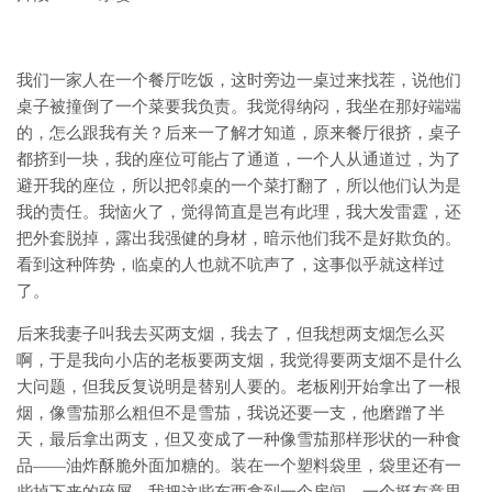
我们一家人在一个餐厅吃饭，这时旁边一桌过来找茬，说他们
桌子被撞倒了一个菜要我负责。我觉得纳闷，我坐在那好端端
的，怎么跟我有关？后来一了解才知道，原来餐厅很挤，桌子
都挤到一块，我的座位可能占了通道，一个人从通道过，为了
避开我的座位，所以把邻桌的一个菜打翻了，所以他们认为是
我的责任。我恼火了，觉得简直是岂有此理，我大发雷霆，还
把外套脱掉，露出我强健的身材，暗示他们我不是好欺负的。
看到这种阵势，临桌的人也就不吭声了，这事似乎就这样过
了。
后来我妻子叫我去买两支烟，我去了，但我想两支烟怎么买
啊，于是我向小店的老板要两支烟，我觉得要两支烟不是什么
大问题，但我反复说明是替别人要的。老板刚开始拿出了一根
烟，像雪茄那么粗但不是雪茄，我说还要一支，他磨蹭了半
天，最后拿出两支，但又变成了一种像雪茄那样形状的一种食
品——油炸酥脆外面加糖的。装在一个塑料袋里，袋里还有一
些掉下来的碎屑。我把这些东西拿到一个房间。一个挺有意思