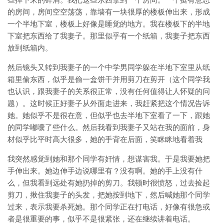
的房间，房间空空荡荡，靠墙有一块很厚的楼板伸出来，形成
一个半地下室，楼板上好像是睡觉的地方。我在楼板下的半地
下室把东西给了我妻子。那里似乎有一个纸箱，我妻子把东西
放到纸箱内。
然后镜头又转到我妻子的一个中学男同学躲在半地下室里从纸
箱里偷东西，似乎是偷一盒饼干并用剪刀在剪开（这个同学我
也认识，跟我妻子的关系很正常，没有任何值得让人怀疑的问
题）。这时候正好妻子从外面走进来，我赶紧把这个情况告诉
她。她似乎不是很在意，但似乎也去半地下室看了一下，跟她
的同学嘟囔了些什么。然后我看到我妻子又站在我的面前，身
材似乎比平时高大很多，她的手背在后面，笑眯眯地看着我
我突然感觉到她和那个同学有奸情，想谋害我。于是我要她把
手伸出来。她边伸手边说哪里有？没有啊。她的手上没有什
么，但我看到远处有她扔掉的剪刀。我顿时很愤怒，过去捡起
剪刀，揪住我妻子的头发，把她按到地下，然后喊她那个同学
过来，表示我要杀死她。那个同学正在打电话，好像有很急或
者是很重要的事，似乎不是很紧张，还在继续讲着电话。