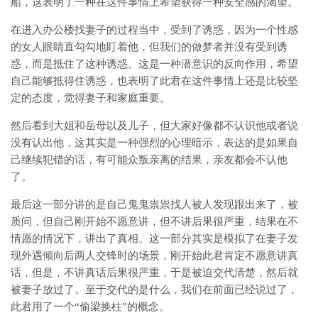
船，这表明了一种在这件事情上希望获得一种安全感的渴望。
在进入办公楼找妻子的过程当中，受到了诱惑，因为一个性感
的女人眼睛直勾勾地盯着他，但我们的做梦者并没有受到诱
惑，而是抵住了这种诱惑。这是一种潜意识的反向作用，希望
自己能够抵得住诱惑，也表明了此君在这件事情上还是比较坚
定的态度，觉得妻子和家庭重要。
然后看到大姐和岳母以及儿子，但大家好像都不认识他或者说
没有认出他，这其实是一种强烈的心理暗示，表达的是如果自
己继续犯错的话，有可能众叛亲离的结果，亲友都会不认他
了。
最后这一部分讲的是自己鬼鬼祟祟找人被人发现跟出来了，被
质问，但自己刚开始不愿意讲，但不讲后果很严重，结果在不
情愿的情况下，讲出了真相。这一部分其实是模拟了在妻子发
现外遇倾向后两人交锋时的场景，刚开始此君肯定不愿意讲真
话，但是，不讲真话后果很严重，于是被迫交代清楚，然后就
被妻子放过了。至于交代的是什么，我们在前面已经说过了，
此君用了一个“偷梁换柱”的概念。