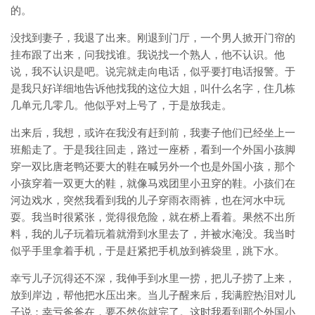
的。
没找到妻子，我退了出来。刚退到门厅，一个男人掀开门帘的
挂布跟了出来，问我找谁。我说找一个熟人，他不认识。他
说，我不认识是吧。说完就走向电话，似乎要打电话报警。于
是我只好详细地告诉他找我的这位大姐，叫什么名字，住几栋
几单元几零几。他似乎对上号了，于是放我走。
出来后，我想，或许在我没有赶到前，我妻子他们已经坐上一
班船走了。于是我往回走，路过一座桥，看到一个外国小孩脚
穿一双比唐老鸭还要大的鞋在喊另外一个也是外国小孩，那个
小孩穿着一双更大的鞋，就像马戏团里小丑穿的鞋。小孩们在
河边戏水，突然我看到我的儿子穿雨衣雨裤，也在河水中玩
耍。我当时很紧张，觉得很危险，就在桥上看着。果然不出所
料，我的儿子玩着玩着就滑到水里去了，并被水淹没。我当时
似乎手里拿着手机，于是赶紧把手机放到裤袋里，跳下水。
幸亏儿子沉得还不深，我伸手到水里一捞，把儿子捞了上来，
放到岸边，帮他把水压出来。当儿子醒来后，我满腔热泪对儿
子说：幸亏爸爸在，要不然你就完了。这时我看到那个外国小