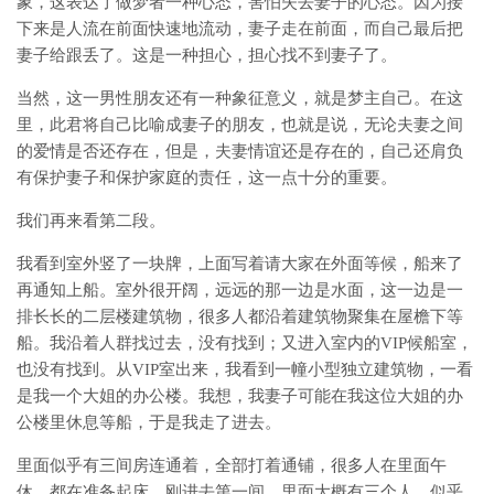
象，这表达了做梦者一种心态，害怕失去妻子的心态。因为接
下来是人流在前面快速地流动，妻子走在前面，而自己最后把
妻子给跟丢了。这是一种担心，担心找不到妻子了。
当然，这一男性朋友还有一种象征意义，就是梦主自己。在这
里，此君将自己比喻成妻子的朋友，也就是说，无论夫妻之间
的爱情是否还存在，但是，夫妻情谊还是存在的，自己还肩负
有保护妻子和保护家庭的责任，这一点十分的重要。
我们再来看第二段。
我看到室外竖了一块牌，上面写着请大家在外面等候，船来了
再通知上船。室外很开阔，远远的那一边是水面，这一边是一
排长长的二层楼建筑物，很多人都沿着建筑物聚集在屋檐下等
船。我沿着人群找过去，没有找到；又进入室内的VIP候船室，
也没有找到。从VIP室出来，我看到一幢小型独立建筑物，一看
是我一个大姐的办公楼。我想，我妻子可能在我这位大姐的办
公楼里休息等船，于是我走了进去。
里面似乎有三间房连通着，全部打着通铺，很多人在里面午
休，都在准备起床。刚进去第一间，里面大概有三个人，似乎