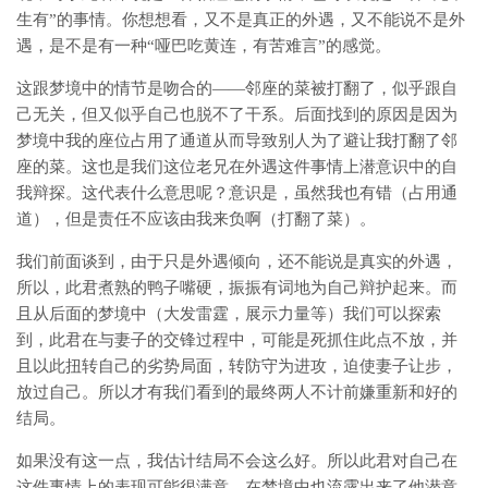
生有”的事情。你想想看，又不是真正的外遇，又不能说不是外
遇，是不是有一种“哑巴吃黄连，有苦难言”的感觉。
这跟梦境中的情节是吻合的——邻座的菜被打翻了，似乎跟自
己无关，但又似乎自己也脱不了干系。后面找到的原因是因为
梦境中我的座位占用了通道从而导致别人为了避让我打翻了邻
座的菜。这也是我们这位老兄在外遇这件事情上潜意识中的自
我辩探。这代表什么意思呢？意识是，虽然我也有错（占用通
道），但是责任不应该由我来负啊（打翻了菜）。
我们前面谈到，由于只是外遇倾向，还不能说是真实的外遇，
所以，此君煮熟的鸭子嘴硬，振振有词地为自己辩护起来。而
且从后面的梦境中（大发雷霆，展示力量等）我们可以探索
到，此君在与妻子的交锋过程中，可能是死抓住此点不放，并
且以此扭转自己的劣势局面，转防守为进攻，迫使妻子让步，
放过自己。所以才有我们看到的最终两人不计前嫌重新和好的
结局。
如果没有这一点，我估计结局不会这么好。所以此君对自己在
这件事情上的表现可能很满意，在梦境中也流露出来了他潜意