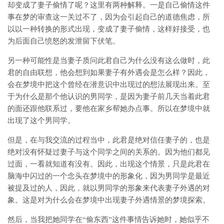
却变成了妻子偷情了呢？这里有两种解释。一是自己偷情这件
事在梦的审查这一关过不了，因为会引起自己的道德焦虑，所
以以一种转换的形式出现，变成了妻子偷情，这样好接受，也
为后面自己愤怒的发泄留下伏笔。
另一种可能性是当妻子质问此君自己为什么没有这么做时，此
君的自由联想，他会想到如果妻子有外遇会是怎么样？因此，
会在梦境中把这个曾经在潜意识中出现过的想法展现出来。至
于为什么是那个他认识的男同学，是因为妻子前几天当着此君
的面还跟他联系过，要他在家乡帮她办点事。所以在梦境中就
出现了这个男同学。
但是，在与我交流的过程当中，此君是绝对信任妻子的，也是
绝对没有怀疑过妻子与这个同学之间的关系的。因为他们都见
过面，一看就知道有没有。因此，出现这个情景，只是此君在
脑海中闪过的一个念头在梦境中的形象化，因为男同学是最近
被提及过的人，因此，就以男同学的形象来代表妻子外遇的对
象。这是对为什么会在梦境中出现妻子外遇情景的梦境探索。
然后，当我把她同学在“偷东西”这件事情告诉她时，她似乎不