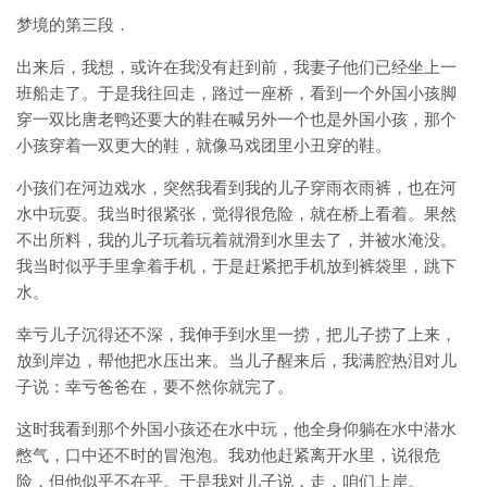
梦境的第三段．
出来后，我想，或许在我没有赶到前，我妻子他们已经坐上一
班船走了。于是我往回走，路过一座桥，看到一个外国小孩脚
穿一双比唐老鸭还要大的鞋在喊另外一个也是外国小孩，那个
小孩穿着一双更大的鞋，就像马戏团里小丑穿的鞋。
小孩们在河边戏水，突然我看到我的儿子穿雨衣雨裤，也在河
水中玩耍。我当时很紧张，觉得很危险，就在桥上看着。果然
不出所料，我的儿子玩着玩着就滑到水里去了，并被水淹没。
我当时似乎手里拿着手机，于是赶紧把手机放到裤袋里，跳下
水。
幸亏儿子沉得还不深，我伸手到水里一捞，把儿子捞了上来，
放到岸边，帮他把水压出来。当儿子醒来后，我满腔热泪对儿
子说：幸亏爸爸在，要不然你就完了。
这时我看到那个外国小孩还在水中玩，他全身仰躺在水中潜水
憋气，口中还不时的冒泡泡。我劝他赶紧离开水里，说很危
险，但他似乎不在乎。于是我对儿子说，走，咱们上岸。