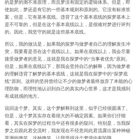
的是梦的测不准原理，而且梦没有固定的逻辑体系。但是，即
使如此，梦还是有它的一些基本规则和原则的。它没有标准答
案，但是，它有基本底线。违背了这个基本底线的探梦基本上
是不可靠的，但是在这个基本底线以上，是很难对梦进行评判
的。因此，我坚守的就是这些基本底线。
所以，我的做法是，如果我的探梦与做梦者自己的理解发生冲
突，我要看是否在这个底线以上。如果在底线以上，我会尽量
接受做梦者的意见，这就是我在探梦中的“当事者优先”原则。
但是，如果在底线以下，那我会坚持自己的解释，因为做梦者
的理解违背了解梦的基本底线，这就是我在探梦中的“探梦底
线”原则。这样的坚持曾经让不少的做梦者最终放弃了本能的心
理防御，而理性地认识到自己的真实内心世界，这才是我感到
有成就感的地方。
说回这个梦。其实，这个梦解释到这里，似乎已经很圆满了。
但是，这个梦其实存在着很大的不确定因素。如果你们仔细
看，其实在探梦的过程当中还有很多的疑问。特别是，当我探
梦之后跟此君交流时，我发现在不经意间此君流露出某种神秘
莫测的微笑，这种微笑，让我觉得这个梦境中有陷阱。