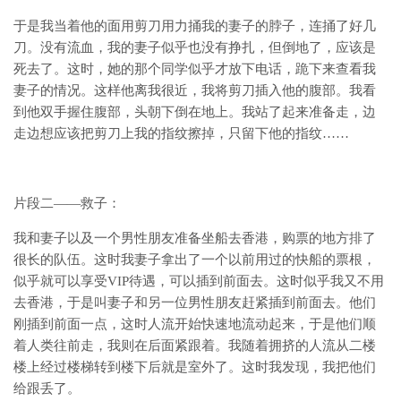
于是我当着他的面用剪刀用力捅我的妻子的脖子，连捅了好几
刀。没有流血，我的妻子似乎也没有挣扎，但倒地了，应该是
死去了。这时，她的那个同学似乎才放下电话，跪下来查看我
妻子的情况。这样他离我很近，我将剪刀插入他的腹部。我看
到他双手握住腹部，头朝下倒在地上。我站了起来准备走，边
走边想应该把剪刀上我的指纹擦掉，只留下他的指纹……
片段二——救子：
我和妻子以及一个男性朋友准备坐船去香港，购票的地方排了
很长的队伍。这时我妻子拿出了一个以前用过的快船的票根，
似乎就可以享受VIP待遇，可以插到前面去。这时似乎我又不用
去香港，于是叫妻子和另一位男性朋友赶紧插到前面去。他们
刚插到前面一点，这时人流开始快速地流动起来，于是他们顺
着人类往前走，我则在后面紧跟着。我随着拥挤的人流从二楼
楼上经过楼梯转到楼下后就是室外了。这时我发现，我把他们
给跟丢了。