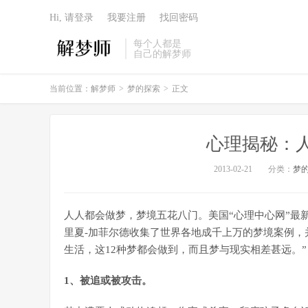
Hi, 请登录
我要注册
找回密码
每个人都是
自己的解梦师
当前位置：
解梦师
>
梦的探索
>
正文
心理揭秘：人
2013-02-21
分类：
梦
人人都会做梦，梦境五花八门。美国“心理中心网”最
里夏-加菲尔德收集了世界各地成千上万的梦境案例，
生活，这12种梦都会做到，而且梦与现实相差甚远。”
1、被追或被攻击。