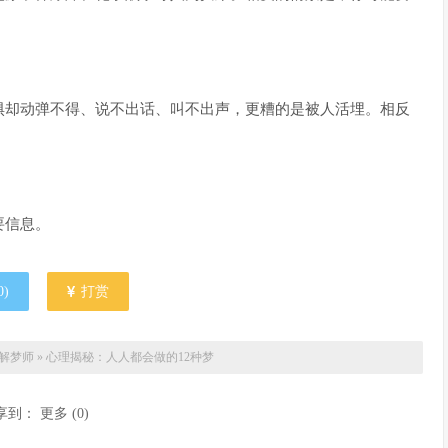
惧却动弹不得、说不出话、叫不出声，更糟的是被人活埋。相反
要信息。
0
)
打赏
解梦师
»
心理揭秘：人人都会做的12种梦
享到：
更多
(
0
)