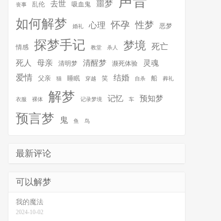
声音
噩梦
去世
乱伦
吸血鬼
丧事
如何解梦
怀孕
性梦
心理
恶梦
婚礼
探梦手记
梦境
死亡
情感
教堂
杀人
死人
母亲
清醒梦
灵魂
清明梦
濒死体验
爱情
结婚
父亲
睡眠
笑
船
猫
穿越
自杀
葬礼
解梦
记忆
预知梦
衣服
裸体
记录梦境
车
预言梦
鬼
鱼
鸟
最新评论
可以解梦
我的魔法
2024-10-02