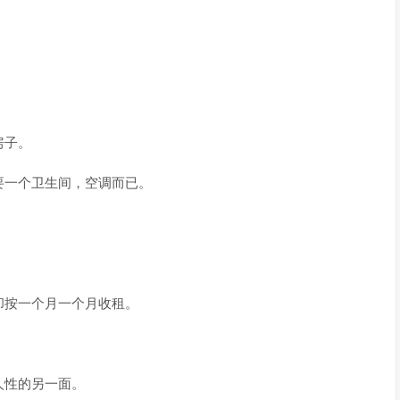
房子。
要一个卫生间，空调而已。
却按一个月一个月收租。
人性的另一面。