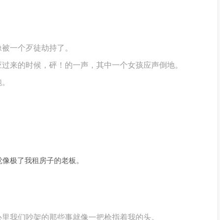
像被一个歹徒劫持了。
应过来的时候，砰！的一声，其中一个女孩应声倒地。
跑。
觉像极了我租房子的老板。
心里我们吵架的那些事就像一把枪指着我的头。