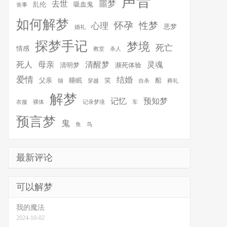
声音
噩梦
去世
乱伦
吸血鬼
丧事
如何解梦
怀孕
性梦
心理
恶梦
婚礼
探梦手记
梦境
死亡
情感
教堂
杀人
死人
母亲
清醒梦
灵魂
清明梦
濒死体验
爱情
结婚
父亲
睡眠
笑
船
猫
穿越
自杀
葬礼
解梦
记忆
预知梦
衣服
裸体
记录梦境
车
预言梦
鬼
鱼
鸟
最新评论
可以解梦
我的魔法
2024-10-02