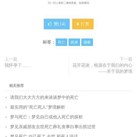
赞(
14
)
打赏
标签：
死亡
跳崖
蹦极
上一篇
下一篇
我怀孕了……
花开花谢，根源在于我们的内心
——关于花的梦境
相关推荐
请我们大大方方的来谈谈梦中的死亡
最实用的“死亡死人”梦境解析
梦与死亡：梦见自己或他人死亡的探析
梦见亲戚朋友去世死亡葬礼丧事白事出殡过世
梦见死亡 自己死了 去世 和死人说话