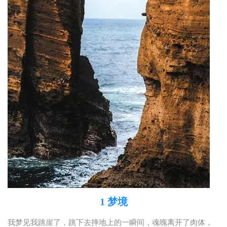
1 梦境
我梦见我跳崖了，跳下去摔地上的一瞬间，魂魄离开了肉体，