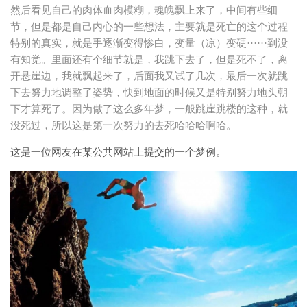
然后看见自己的肉体血肉模糊，魂魄飘上来了，中间有些细
节，但是都是自己内心的一些想法，主要就是死亡的这个过程
特别的真实，就是手逐渐变得惨白，变量（凉）变硬······到没
有知觉。里面还有个细节就是，我跳下去了，但是死不了，离
开悬崖边，我就飘起来了，后面我又试了几次，最后一次就跳
下去努力地调整了姿势，快到地面的时候又是特别努力地头朝
下才算死了。因为做了这么多年梦，一般跳崖跳楼的这种，就
没死过，所以这是第一次努力的去死哈哈哈啊哈。
这是一位网友在某公共网站上提交的一个梦例。