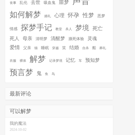
声音
噩梦
去世
乱伦
吸血鬼
丧事
如何解梦
怀孕
性梦
心理
恶梦
婚礼
探梦手记
梦境
死亡
情感
教堂
杀人
死人
母亲
清醒梦
灵魂
清明梦
濒死体验
爱情
结婚
父亲
睡眠
笑
船
猫
穿越
自杀
葬礼
解梦
记忆
预知梦
衣服
裸体
记录梦境
车
预言梦
鬼
鱼
鸟
最新评论
可以解梦
我的魔法
2024-10-02