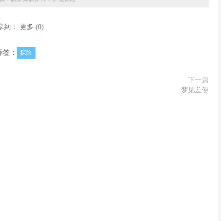
享到：
更多
(
0
)
标签：
探险
下一篇
梦见差使