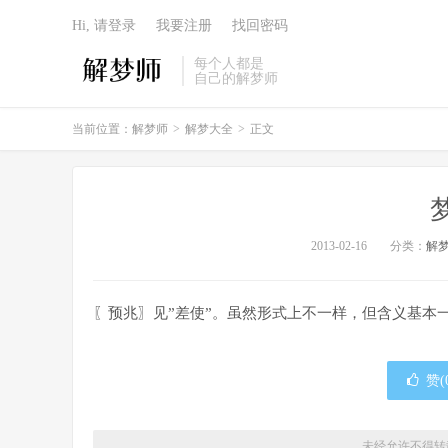
Hi, 请登录
我要注册
找回密码
每个人都是
自己的解梦师
当前位置：
解梦师
>
解梦大全
>
正文
2013-02-16
分类：
解
〖预兆〗见”差使”。虽然形式上不一样，但含义基本
赞(
未经允许不得转