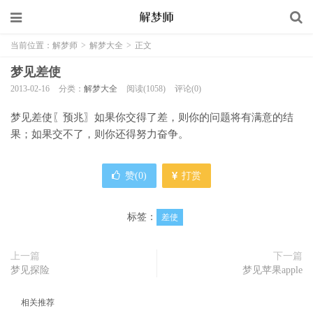
当前位置：
解梦师
>
解梦大全
>
正文
梦见差使
2013-02-16
分类：
解梦大全
阅读(1058)
评论(0)
梦见差使〖预兆〗如果你交得了差，则你的问题将有满意的结
果；如果交不了，则你还得努力奋争。
赞(
0
)
打赏
标签：
差使
上一篇
下一篇
梦见探险
梦见苹果apple
相关推荐