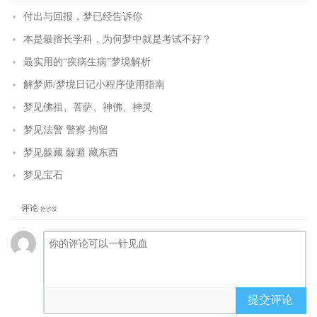
付出与回报，梦已经告诉你
本是最擅长学科，为何梦中就是考试不好？
最实用的“疾病生病”梦境解析
解梦师/梦境日记小程序使用指南
梦见佛祖、菩萨、神佛、神灵
梦见法警 警察 拘留
梦见躲藏 躲避 藏东西
梦见宝石
评论
抢沙发
提交评论